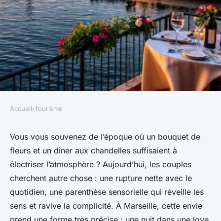
Accueil
›
Tourisme
TOURISME
Top lieux romantiques à
Vous vous souvenez de l’époque où un bouquet de
fleurs et un dîner aux chandelles suffisaient à
réserver pour une nuit à
électriser l’atmosphère ? Aujourd’hui, les couples
Marseille
cherchent autre chose : une rupture nette avec le
quotidien, une parenthèse sensorielle qui réveille les
Éléanore
•
15/06/2026 20:45
•
11 min de lecture
sens et ravive la complicité. À Marseille, cette envie
prend une forme très précise : une nuit dans une love