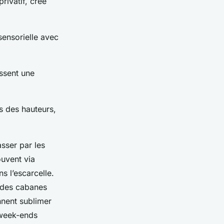
rivatif, crée
sensorielle avec
issent une
s des hauteurs,
sser par les
uvent via
s l’escarcelle.
 des cabanes
nnent sublimer
 week-ends