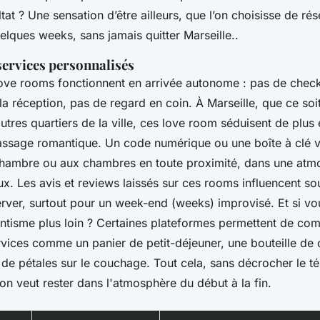
ultat ? Une sensation d’être ailleurs, que l’on choisisse de ré
lques weeks, sans jamais quitter Marseille..
services personnalisés
love rooms fonctionnent en arrivée autonome : pas de check
a réception, pas de regard en coin. À Marseille, que ce soi
utres quartiers de la ville, ces love room séduisent de plus
assage romantique. Un code numérique ou une boîte à clé 
chambre ou aux chambres en toute proximité, dans une atm
. Les avis et reviews laissés sur ces rooms influencent so
erver, surtout pour un week-end (weeks) improvisé. Et si vo
ntisme plus loin ? Certaines plateformes permettent de c
rvices comme un panier de petit-déjeuner, une bouteille d
de pétales sur le couchage. Tout cela, sans décrocher le t
on veut rester dans l'atmosphère du début à la fin.