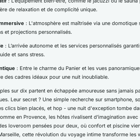
tif
: L’équipement bien-être, comme le jacuzzi ou le sauna p
re de relaxation et de complicité unique.
immersive
: L'atmosphère est maîtrisée via une domotique 
s et projections personnalisés.
le
: L’arrivée autonome et les services personnalisés garant
uide et sans stress.
ntique
: Entre le charme du Panier et les vues panoramique
re des cadres idéaux pour une nuit inoubliable.
uples sur dix partent en échappée amoureuse sans jamais pa
ues. Leur secret ? Une simple recherche sur smartphone, so
 clics bien placés, et hop - une nuit d'exception tombe dan
omme en Provence, les hôtes rivalisent d’imagination avec
des loveroom pensées pour deux, où confort et piscine vie
Marseille, cette révolution du voyage intime transforme les