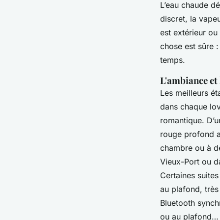
L’eau chaude dét
discret, la vapeu
est extérieur ou
chose est sûre 
temps.
L'ambiance et
Les meilleurs é
dans chaque lov
romantique. D’u
rouge profond a
chambre ou à de
Vieux-Port ou d
Certaines suite
au plafond, trè
Bluetooth synch
ou au plafond… 