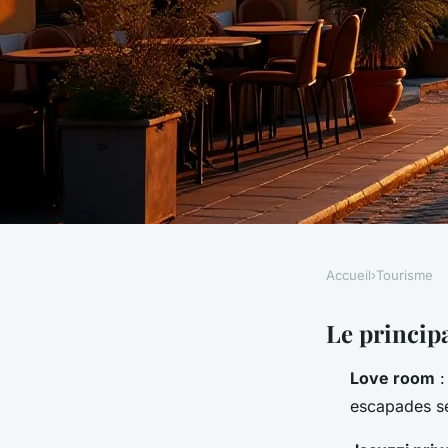
Accueil
›
Tourisme
TOURISME
Choisir une adress
Le princip
Love room
:
une nuit à Marseille
escapades sen