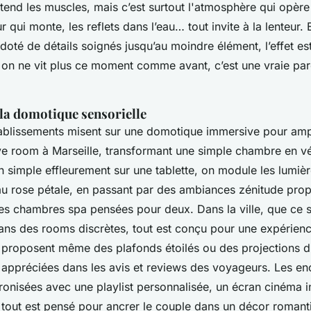
end les muscles, mais c’est surtout l'atmosphère qui opère :
r qui monte, les reflets dans l’eau… tout invite à la lenteur.
 doté de détails soignés jusqu’au moindre élément, l’effet e
: on ne vit plus ce moment comme avant, c’est une vraie pa
 la domotique sensorielle
tablissements misent sur une domotique immersive pour ampl
e room à Marseille, transformant une simple chambre en vé
n simple effleurement sur une tablette, on module les lumiè
u rose pétale, en passant par des ambiances zénitude prop
s chambres spa pensées pour deux. Dans la ville, que ce s
ans des rooms discrètes, tout est conçu pour une expérienc
s proposent même des plafonds étoilés ou des projections 
s appréciées dans les avis et reviews des voyageurs. Les en
ronisées avec une playlist personnalisée, un écran cinéma 
tout est pensé pour ancrer le couple dans un décor romanti