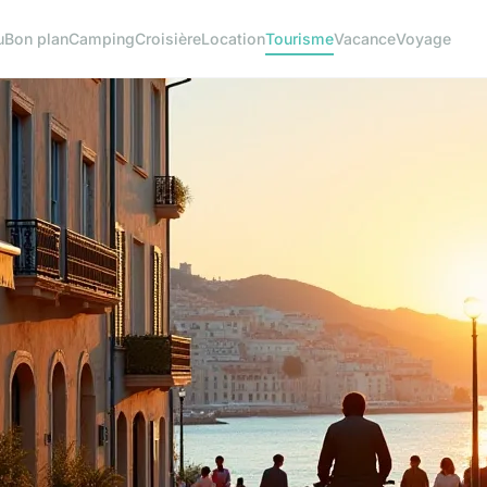
u
Bon plan
Camping
Croisière
Location
Tourisme
Vacance
Voyage