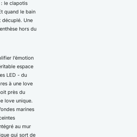
 le clapotis
 Et quand le bain
st décuplé. Une
renthèse hors du
ifier l’émotion
ritable espace
res LED - du
res à une love
oit près du
e love unique.
d’ondes marines
ceintes
intégré au mur
que qui sort de