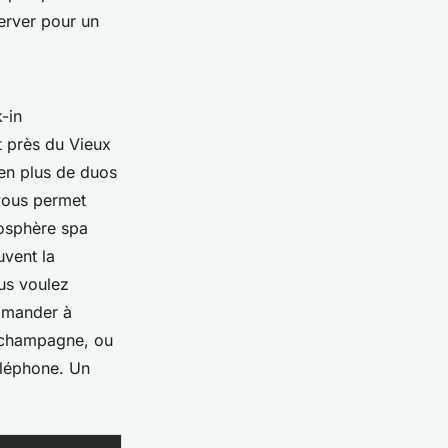
server pour un
-in
t près du Vieux
 en plus de duos
vous permet
osphère spa
uvent la
us voulez
ommander à
e champagne, ou
éléphone. Un