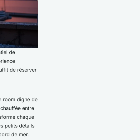
tiel de
érience
ffit de réserver
ove room digne de
chauffée entre
ansforme chaque
 petits détails
 bord de mer.