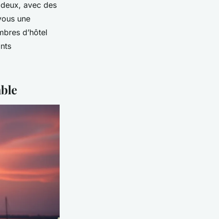
 deux, avec des
-vous une
mbres d’hôtel
nts
able