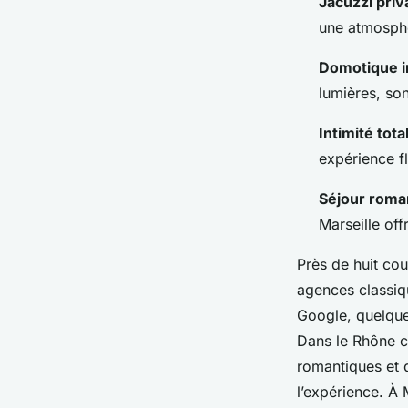
Jacuzzi priva
Éléanore
•
02/06/2026 15:16
•
11 min de lecture
une atmosphè
Domotique 
lumières, son
Intimité tota
expérience fl
Séjour roma
Marseille off
Près de huit co
agences classiq
Google, quelques
Dans le Rhône c
romantiques et 
l’expérience. À 