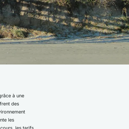
grâce à une
frent des
vironnement
nte les
cours, les tarifs