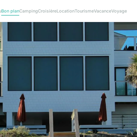
u
Bon plan
Camping
Croisière
Location
Tourisme
Vacance
Voyage