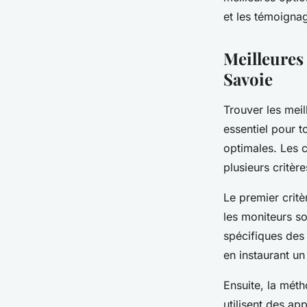
Hugo
•
17 février 2026
•
7 min de lecture
et les témoigna
Meilleures
Savoie
Trouver les mei
essentiel pour 
optimales. Les 
plusieurs critèr
Le premier critè
les moniteurs so
spécifiques des
en instaurant un
Ensuite, la mét
utilisent des ap