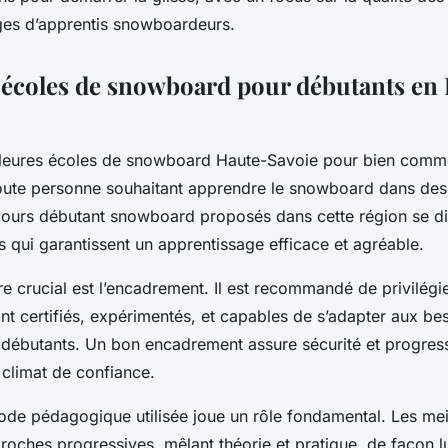
ges d’apprentis snowboardeurs.
 écoles de snowboard pour débutants en
lleures écoles de snowboard Haute-Savoie pour bien comm
toute personne souhaitant apprendre le snowboard dans des
cours débutant snowboard proposés dans cette région se di
es qui garantissent un apprentissage efficace et agréable.
re crucial est l’encadrement. Il est recommandé de privilégi
nt certifiés, expérimentés, et capables de s’adapter aux be
 débutants. Un bon encadrement assure sécurité et progress
 climat de confiance.
hode pédagogique utilisée joue un rôle fondamental. Les mei
proches progressives, mêlant théorie et pratique, de façon lu