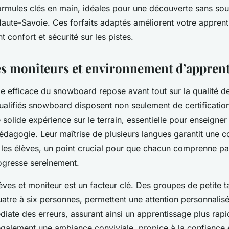
ormules clés en main, idéales pour une découverte sans sou
ute-Savoie. Ces forfaits adaptés améliorent votre apprent
t confort et sécurité sur les pistes.
es moniteurs et environnement d’apprent
e efficace du snowboard repose avant tout sur la qualité d
ualifiés snowboard disposent non seulement de certificatio
 solide expérience sur le terrain, essentielle pour enseigne
édagogie. Leur maîtrise de plusieurs langues garantit une 
s les élèves, un point crucial pour que chacun comprenne pa
ogresse sereinement.
lèves et moniteur est un facteur clé. Des groupes de petite ta
tre à six personnes, permettent une attention personnalisé
diate des erreurs, assurant ainsi un apprentissage plus rap
également une ambiance conviviale, propice à la confiance 