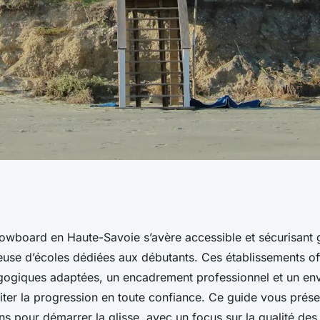
e snowboard en
owboard en Haute-Savoie s’avère accessible et sécurisant 
reuse d’écoles dédiées aux débutants. Ces établissements of
débutants
ogiques adaptées, un encadrement professionnel et un en
iter la progression en toute confiance. Ce guide vous prése
ns pour démarrer la glisse, avec un focus sur la qualité des 