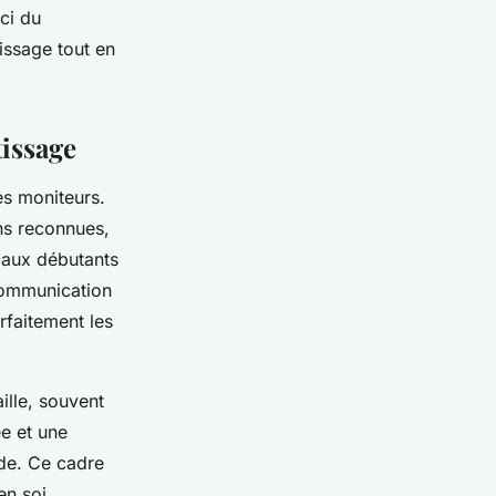
ci du
issage tout en
issage
es moniteurs.
ns reconnues,
r aux débutants
communication
rfaitement les
ille, souvent
e et une
ide. Ce cadre
en soi.