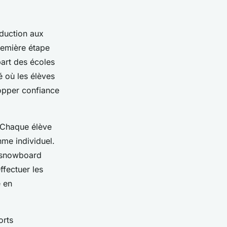
duction aux
première étape
part des écoles
é où les élèves
opper confiance
 Chaque élève
hme individuel.
n snowboard
ffectuer les
e en
orts