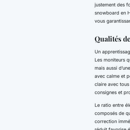
justement des f
snowboard en Ha
vous garantissan
Qualités d
Un apprentissag
Les moniteurs q
mais aussi d’une
avec calme et p
claire avec tou
consignes et pr
Le ratio entre é
composés de qua
correction immé
réduit favorise 