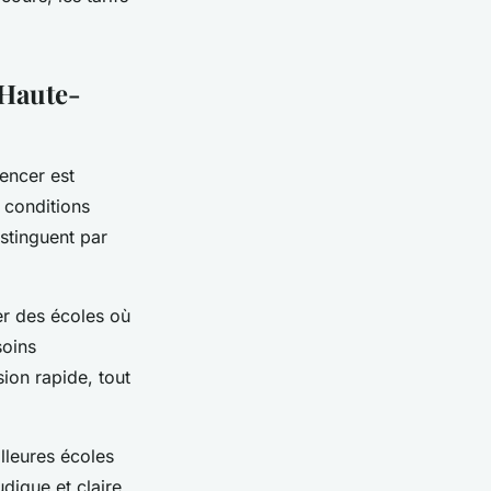
 Haute-
encer est
 conditions
stinguent par
er des écoles où
soins
ion rapide, tout
lleures écoles
dique et claire.