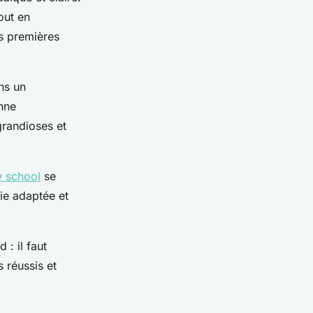
out en
s premières
ns un
nne
grandioses et
 school
se
ie adaptée et
: il faut
 réussis et