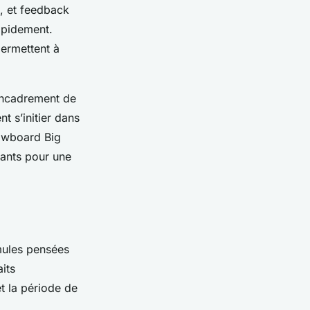
s, et feedback
apidement.
permettent à
 encadrement de
t s’initier dans
nowboard Big
ants pour une
mules pensées
aits
t la période de