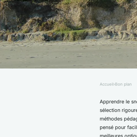
Accueil
›
Bon plan
BON PLAN
Découvrez l'école d
Apprendre le sn
sélection rigou
haute-savoie pour 
méthodes pédag
pensé pour facil
meilleures optio