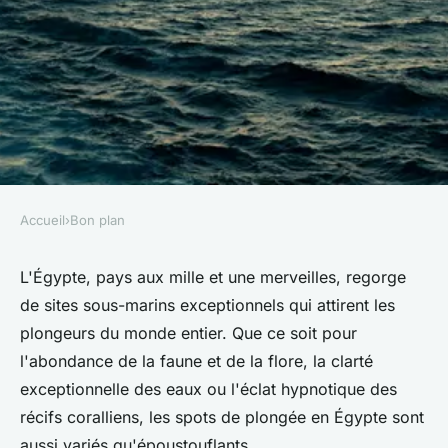
Accueil
›
Bon plan
BON PLAN
Quels sont les meilleurs spots
L'Égypte, pays aux mille et une merveilles, regorge
de sites sous-marins exceptionnels qui attirent les
pour une plongée en apnée en
plongeurs du monde entier. Que ce soit pour
Égypte ?
l'abondance de la faune et de la flore, la clarté
exceptionnelle des eaux ou l'éclat hypnotique des
Hugo
•
27 juin 2024
•
5 min de lecture
récifs coralliens, les spots de plongée en Égypte sont
aussi variés qu'époustouflants.