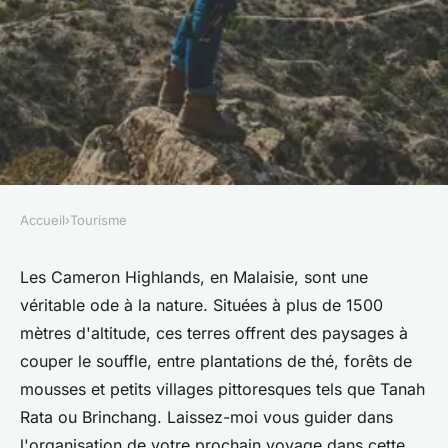
Accueil
›
Tourisme
TOURISME
Comment organiser une visite
Les Cameron Highlands, en Malaisie, sont une
véritable ode à la nature. Situées à plus de 1500
des plantations de thé dans les
mètres d'altitude, ces terres offrent des paysages à
Cameron Highlands,
couper le souffle, entre plantations de thé, forêts de
Malaisie?
mousses et petits villages pittoresques tels que Tanah
Rata ou Brinchang. Laissez-moi vous guider dans
Hugo
•
26 juin 2024
•
5 min de lecture
l'organisation de votre prochain voyage dans cette