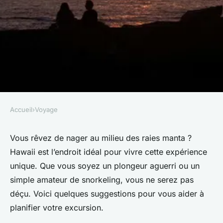
Accueil
›
Voyage
VOYAGE
Où pratiquer le snorkeling au
Vous rêvez de nager au milieu des raies manta ?
Hawaii est l’endroit idéal pour vivre cette expérience
milieu des raies manta à
unique. Que vous soyez un plongeur aguerri ou un
Hawaii ?
simple amateur de snorkeling, vous ne serez pas
déçu. Voici quelques suggestions pour vous aider à
Hugo
•
9 octobre 2024
•
6 min de lecture
planifier votre excursion.